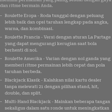
dan ritme bermain Anda.
Roulette Eropa - Roda tunggal dengan peluang
lebih baik dan opsi taruhan lengkap pada angka,
warna, dan kombinasi.
Roulette Prancis - Versi dengan aturan La Partage
yang dapat mengurangi kerugian saat bola
berhenti di nol.
Roulette Amerika - Varian dengan nol ganda yang
memberi ritme permainan lebih cepat dan pola
taruhan berbeda.
Blackjack Klasik - Kalahkan nilai kartu dealer
tanpa melewati 21 dengan pilihan stand, hit,
double, dan split.
Multi-Hand Blackjack - Mainkan beberapa tangan
sekaligus dalam satu ronde untuk meningkatkan