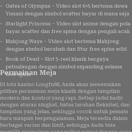
Gates of Olympus – Video slot 6×5 bertema dewa
Yunani dengan simbol scatter bayar di mana saja
Starlight Princess – Video slot anime dengan pola
bayar scatter dan free spins dengan pengali acak
Mahjong Ways – Video slot bertema Mahjong
dengan simbol berubah dan fitur free spins wild
Book of Dead – Slot 5-reel klasik bergaya
petualangan dengan simbol expanding selama
Permainan Meja
free spins
Di lobi kasino Longfu88, Anda akan menemukan
pilihan permainan meja klasik dengan tampilan
modern dan kontrol yang rapi. Setiap judul hadir
dengan aturan singkat, batas taruhan fleksibel, dan
tampilan yang jelas, sehingga cocok untuk pemain
baru maupun berpengalaman. Meja tersedia dalam
berbagai varian dan limit, sehingga Anda bisa
memilih permainan yang paling sesuai dengan gaya