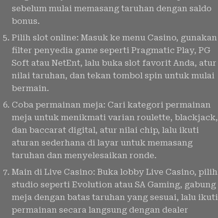
sebelum mulai memasang taruhan dengan saldo
bonus.
Pilih slot online: Masuk ke menu Casino, gunakan
filter penyedia game seperti Pragmatic Play, PG
Soft atau NetEnt, lalu buka slot favorit Anda, atur
nilai taruhan, dan tekan tombol spin untuk mulai
bermain.
Coba permainan meja: Cari kategori permainan
meja untuk menikmati varian roulette, blackjack,
dan baccarat digital, atur nilai chip, lalu ikuti
aturan sederhana di layar untuk memasang
taruhan dan menyelesaikan ronde.
Main di Live Casino: Buka lobby Live Casino, pilih
studio seperti Evolution atau SA Gaming, gabung
meja dengan batas taruhan yang sesuai, lalu ikuti
permainan secara langsung dengan dealer