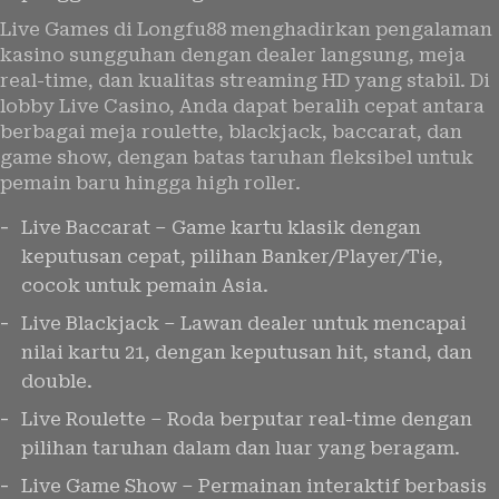
Live Games di Longfu88 menghadirkan pengalaman
kasino sungguhan dengan dealer langsung, meja
real-time, dan kualitas streaming HD yang stabil. Di
lobby Live Casino, Anda dapat beralih cepat antara
berbagai meja roulette, blackjack, baccarat, dan
game show, dengan batas taruhan fleksibel untuk
pemain baru hingga high roller.
Live Baccarat – Game kartu klasik dengan
keputusan cepat, pilihan Banker/Player/Tie,
cocok untuk pemain Asia.
Live Blackjack – Lawan dealer untuk mencapai
nilai kartu 21, dengan keputusan hit, stand, dan
double.
Live Roulette – Roda berputar real-time dengan
pilihan taruhan dalam dan luar yang beragam.
Live Game Show – Permainan interaktif berbasis