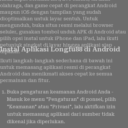
olahraga, dan game cepat di perangkat Android
maupun iOS dengan tampilan yang sudah
dioptimalkan untuk layar sentuh. Untuk
mengunduh, buka situs resmi melalui browser
seluler, gunakan tombol unduh APK di Android atau
pilih opsi instal untuk iPhone dan iPad, lalu ikuti
petunjuk singkat di layar hingga aplikasi siap
Instal Aplikasi Longfu88 di Android
dipakai.
Ikuti langkah-langkah sederhana di bawah ini
untuk memasang aplikasi resmi di perangkat
Android dan menikmati akses cepat ke semua
permainan dan fitur.
Buka pengaturan keamanan Android Anda -
Masuk ke menu "Pengaturan" di ponsel, pilih
"Keamanan" atau "Privasi", lalu aktifkan izin
untuk memasang aplikasi dari sumber tidak
dikenal jika diperlukan.