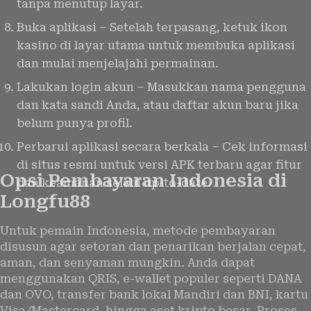
tanpa menutup layar.
Buka aplikasi – Setelah terpasang, ketuk ikon
kasino di layar utama untuk membuka aplikasi
dan mulai menjelajahi permainan.
Lakukan login akun – Masukkan nama pengguna
dan kata sandi Anda, atau daftar akun baru jika
belum punya profil.
Perbarui aplikasi secara berkala – Cek informasi
di situs resmi untuk versi APK terbaru agar fitur
Opsi Pembayaran Indonesia di
dan keamanan selalu up-to-date.
Longfu88
Untuk pemain Indonesia, metode pembayaran
disusun agar setoran dan penarikan berjalan cepat,
aman, dan senyaman mungkin. Anda dapat
menggunakan QRIS, e-wallet populer seperti DANA
dan OVO, transfer bank lokal Mandiri dan BNI, kartu
Visa/Mastercard, hingga aset kripto besar. Proses