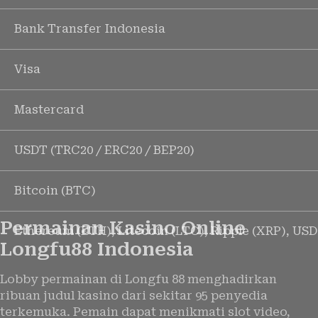
Bank Transfer Indonesia
Visa
Mastercard
USDT (TRC20 / ERC20 / BEP20)
Bitcoin (BTC)
Permainan Kasino Online
Ethereum (ETH), Litecoin (LTC), Ripple (XRP), US
Longfu88 Indonesia
Lobby permainan di Longfu 88 menghadirkan
ribuan judul kasino dari sekitar 95 penyedia
terkemuka. Pemain dapat menikmati slot video,